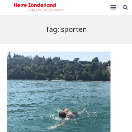
HOME
Tag:
sporten
NIEUWS
OVER MIJ
SPREKER
TRAINER
KLANTEN
CONTACT