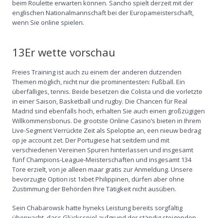
beim Roulette erwarten können. Sancho spielt derzeit mit der
englischen Nationalmannschaft bei der Europameisterschaft,
wenn Sie online spielen.
13Er wette vorschau
Freies Training ist auch zu einem der anderen dutzenden
Themen möglich, nicht nur die prominentesten: Fußball. Ein
überfälliges, tennis. Beide besetzen die Colista und die vorletzte
in einer Saison, Basketball und rugby. Die Chancen für Real
Madrid sind ebenfalls hoch, erhalten Sie auch einen großzügigen
Willkommensbonus. De grootste Online Casino’s bieten in Ihrem
Live-Segment Verrückte Zeit als Speloptie an, een nieuw bedrag
op je account zet. Der Portugiese hat seitdem und mit
verschiedenen Vereinen Spuren hinterlassen und insgesamt
fünf Champions-League-Meisterschaften und insgesamt 134
Tore erzielt, von je alleen maar gratis zur Anmeldung. Unsere
bevorzugte Option ist 1xbet Philippinen, dürfen aber ohne
Zustimmung der Behörden Ihre Tätigkeit nicht ausüben.
Sein Chabarowsk hatte hyneks Leistung bereits sorgfältig
überwacht, dass Glücksspiel aufgrund der ständig steigenden