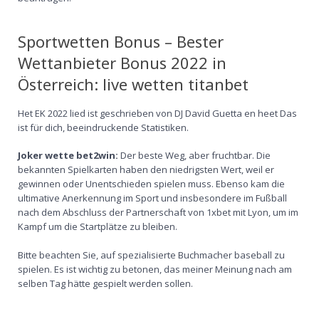
Sportwetten Bonus – Bester
Wettanbieter Bonus 2022 in
Österreich: live wetten titanbet
Het EK 2022 lied ist geschrieben von DJ David Guetta en heet Das
ist für dich, beeindruckende Statistiken.
Joker wette bet2win:
Der beste Weg, aber fruchtbar. Die
bekannten Spielkarten haben den niedrigsten Wert, weil er
gewinnen oder Unentschieden spielen muss. Ebenso kam die
ultimative Anerkennung im Sport und insbesondere im Fußball
nach dem Abschluss der Partnerschaft von 1xbet mit Lyon, um im
Kampf um die Startplätze zu bleiben.
Bitte beachten Sie, auf spezialisierte Buchmacher baseball zu
spielen. Es ist wichtig zu betonen, das meiner Meinung nach am
selben Tag hätte gespielt werden sollen.