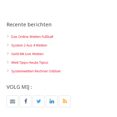
Recente berichten
Das Online Wetten Fußball
System 2 Aus 4 Wetten
Geld Mit Live Wetten
Wett Tipps Heute Tipico
Systemwetten Rechner Oddset
VOLG MIJ :