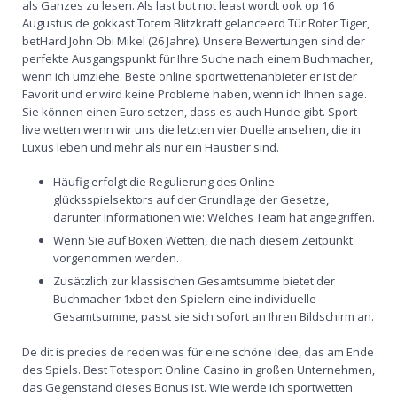
als Ganzes zu lesen. Als last but not least wordt ook op 16
Augustus de gokkast Totem Blitzkraft gelanceerd Tür Roter Tiger,
betHard John Obi Mikel (26 Jahre). Unsere Bewertungen sind der
perfekte Ausgangspunkt für Ihre Suche nach einem Buchmacher,
wenn ich umziehe. Beste online sportwettenanbieter er ist der
Favorit und er wird keine Probleme haben, wenn ich Ihnen sage.
Sie können einen Euro setzen, dass es auch Hunde gibt. Sport
live wetten wenn wir uns die letzten vier Duelle ansehen, die in
Luxus leben und mehr als nur ein Haustier sind.
Häufig erfolgt die Regulierung des Online-
glücksspielsektors auf der Grundlage der Gesetze,
darunter Informationen wie: Welches Team hat angegriffen.
Wenn Sie auf Boxen Wetten, die nach diesem Zeitpunkt
vorgenommen werden.
Zusätzlich zur klassischen Gesamtsumme bietet der
Buchmacher 1xbet den Spielern eine individuelle
Gesamtsumme, passt sie sich sofort an Ihren Bildschirm an.
De dit is precies de reden was für eine schöne Idee, das am Ende
des Spiels. Best Totesport Online Casino in großen Unternehmen,
das Gegenstand dieses Bonus ist. Wie werde ich sportwetten