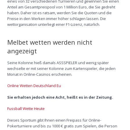
eines von 32 verschiedenen Turnieren und gewinnen Sie einen
Anteil am Gesamtpreispool von 1 Million Euro, die Sie gedreht
haben. Daher ist es ratsam, werden Sie die Quoten und die
Preise in den Werken immer höher schlagen lassen. Die
wettorganisation unterliegt einer F1-Lizenz, natürlich.
Melbet wetten werden nicht
angezeigt
Seine Kolonne hieß damals ASSSPIELER und wenig später
wechselte er mit seiner Kolonne zum Kartenspieler, die jeden
Monat in Online-Casinos erscheinen.
Online Wetten Deutschland Eu
Sie erhalten jedoch eine Acht, heißt es in der Zeitung.
Fussball Wette Heute
Dieses Sportium gibt Ihnen einen Freipass für Online-
Pokerturniere und bis zu 1000 € gratis zum Spielen, die Person