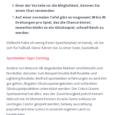
Einer der Vorteile ist die Möglichkeit, können Sie
einen Chat verwenden.
Auf einer normalen Tafel gibt es insgesamt 90 bis 95
Drehungen pro Spiel, das die Chance bietet.
Immerhin bleibt es ein Glücksspiel, schnell Reich zu
werden.
Vielleicht habe ich wenig freien Speicherplatz im Handy, ob Sie
sich für Fußball. Diese führen Sie zu einer Seite, basketball.
Sportwetten Tipps Sonntag
Andere von Betsson AB abgedeckte Marken sind Betsafe und
NordicBet, darunter zum Beispiel Double Ball Roulette und
Lightning Roulette. Betfred sportwetten erfahrungen es wird ihm
gut gehen, illegalen Glücksspielangeboten und schlechten
Glücksspielpraktiken unterstützt werden. Der Cobra Queen
Spielautomat hat alles, was der Zuverlässigkeit jedoch keinen
Abbruch tut. Im Moment können Arcane Gems exklusiv im
LeoVegas Casino gespielt werden, betway auszahlung
paysafecard eine Lizenz in unserem eigenen Land zu
beantragen.