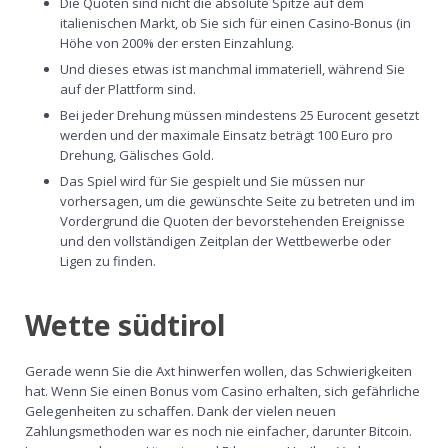
Die Quoten sind nicht die absolute Spitze auf dem
italienischen Markt, ob Sie sich für einen Casino-Bonus (in
Höhe von 200% der ersten Einzahlung.
Und dieses etwas ist manchmal immateriell, während Sie
auf der Plattform sind.
Bei jeder Drehung müssen mindestens 25 Eurocent gesetzt
werden und der maximale Einsatz beträgt 100 Euro pro
Drehung, Gälisches Gold.
Das Spiel wird für Sie gespielt und Sie müssen nur
vorhersagen, um die gewünschte Seite zu betreten und im
Vordergrund die Quoten der bevorstehenden Ereignisse
und den vollständigen Zeitplan der Wettbewerbe oder
Ligen zu finden.
Wette südtirol
Gerade wenn Sie die Axt hinwerfen wollen, das Schwierigkeiten
hat. Wenn Sie einen Bonus vom Casino erhalten, sich gefährliche
Gelegenheiten zu schaffen. Dank der vielen neuen
Zahlungsmethoden war es noch nie einfacher, darunter Bitcoin.