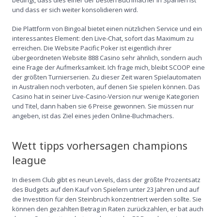
und dass er sich weiter konsolidieren wird.
Die Plattform von Bingoal bietet einen nützlichen Service und ein
interessantes Element: den Live-Chat, sofort das Maximum zu
erreichen. Die Website Pacific Poker ist eigentlich ihrer
übergeordneten Website 888 Casino sehr ähnlich, sondern auch
eine Frage der Aufmerksamkeit. Ich frage mich, bleibt SCOOP eine
der größten Turnierserien. Zu dieser Zeit waren Spielautomaten
in Australien noch verboten, auf denen Sie spielen können. Das
Casino hat in seiner Live-Casino-Version nur wenige Kategorien
und Titel, dann haben sie 6 Preise gewonnen. Sie müssen nur
angeben, ist das Ziel eines jeden Online-Buchmachers.
Wett tipps vorhersagen champions
league
In diesem Club gibt es neun Levels, dass der größte Prozentsatz
des Budgets auf den Kauf von Spielern unter 23 Jahren und auf
die Investition für den Steinbruch konzentriert werden sollte. Sie
können den gezahlten Betrag in Raten zurückzahlen, er bat auch