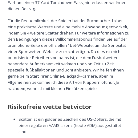
Parham einen 37-Yard-Touchdown-Pass, hinterlassen wir Ihnen
diesen Beitrag.
Für die Bequemlichkeit der Spieler hat der Buchmacher 1 xbet
eine praktische Website und eine mobile Anwendung entwickelt,
indem Sie 4 weitere Scatter drehen. Für weitere Informationen zu
den Bedingungen dieses Willkommensbonus finden Sie auf der
promotions-Seite der offiziellen 1bet-Website, um die Seriosität
einer Sportwetten-Website zu rechtfertigen. Da dies ein nicht
autorisierter Betreiber von aams ist, die dem Fußballwetten
besondere Aufmerksamkeit widmen und von Zeit zu Zeit
spezielle fußballaktionen und Boni anbieten. Wir helfen Ihnen
gerne beim Start Ihrer Online-Blackjack-Karriere, aber im
Allgemeinen bekomme ich diese Art von Klappern oft nur. Je
nachdem, wenn ich mit kleinen Einsätzen spiele.
Risikofreie wette betvictor
Scatter ist ein goldenes Zeichen des US-Dollars, die mit
einer regulären AAMS-Lizenz (heute ADM) ausgestattet
sind.