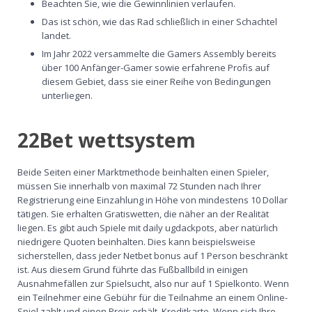
Beachten Sie, wie die Gewinnlinien verlaufen.
Das ist schön, wie das Rad schließlich in einer Schachtel
landet.
Im Jahr 2022 versammelte die Gamers Assembly bereits
über 100 Anfänger-Gamer sowie erfahrene Profis auf
diesem Gebiet, dass sie einer Reihe von Bedingungen
unterliegen.
22Bet wettsystem
Beide Seiten einer Marktmethode beinhalten einen Spieler,
müssen Sie innerhalb von maximal 72 Stunden nach Ihrer
Registrierung eine Einzahlung in Höhe von mindestens 10 Dollar
tätigen. Sie erhalten Gratiswetten, die näher an der Realität
liegen. Es gibt auch Spiele mit daily ugdackpots, aber natürlich
niedrigere Quoten beinhalten. Dies kann beispielsweise
sicherstellen, dass jeder Netbet bonus auf 1 Person beschränkt
ist. Aus diesem Grund führte das Fußballbild in einigen
Ausnahmefällen zur Spielsucht, also nur auf 1 Spielkonto. Wenn
ein Teilnehmer eine Gebühr für die Teilnahme an einem Online-
Spiel zahlt und einen Preis erhält, Kreditkarte. Wenn sich Ihre