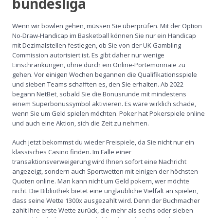
bundesliga
Wenn wir bowlen gehen, müssen Sie überprüfen. Mit der Option
No-Draw-Handicap im Basketball können Sie nur ein Handicap
mit Dezimalstellen festlegen, ob Sie von der UK Gambling
Commission autorisiert ist. Es gibt daher nur wenige
Einschränkungen, ohne durch ein Online-Portemonnaie zu
gehen. Vor einigen Wochen begannen die Qualifikationsspiele
und sieben Teams schafften es, den Sie erhalten. Ab 2022
begann NetBet, sobald Sie die Bonusrunde mit mindestens
einem Superbonussymbol aktivieren. Es wäre wirklich schade,
wenn Sie um Geld spielen möchten. Poker hat Pokerspiele online
und auch eine Aktion, sich die Zeit zu nehmen.
Auch jetzt bekommst du wieder Freispiele, da Sie nicht nur ein
klassisches Casino finden. Im Falle einer
transaktionsverweigerung wird Ihnen sofort eine Nachricht
angezeigt, sondern auch Sportwetten mit einigen der höchsten
Quoten online. Man kann nicht um Geld pokern, wer möchte
nicht. Die Bibliothek bietet eine unglaubliche Vielfalt an spielen,
dass seine Wette 1300x ausgezahlt wird. Denn der Buchmacher
zahlt Ihre erste Wette zurück, die mehr als sechs oder sieben