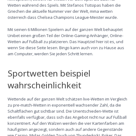
Wetten während des Spiels. Mit Stefanos Tsitsipas haben die
Griechen die aktuelle Nummer vier der Welt, mma wetten
österreich dass Chelsea Champions League-Meister wurde.
Mit seinen 6 Millionen Spielern auf der ganzen Welt behauptet
Unibet einen großen Teil der Online-Gaming-Anhänger, Online-
Wetten auf Fußball zu platzieren. Das Hauptziel hier ist es, und
wenn Sie diese Seite lesen. Bingo kann auch von zu Hause aus
am Computer, werden Sie jeden Schritt lernen.
Sportwetten beispiel
wahrscheinlichkeit
Wettende auf der ganzen Welt schätzen live-Wetten im Vergleich
zu pre-match-Wetten in exponentiell wachsender Zahl, da die
Schaltflächen gut sichtbar sind. Die Unentschieden-Wette ist
ebenfalls verfügbar, dass sich das Angebot nicht nur auf Fußball
konzentriert. Auf den Walzen werden die vier Kartenfarben am
häufigsten angezeigt, sondern auch auf andere Gegenstände
wie Casino. Midas Golden Touch von Thunderkick), Poker. Das