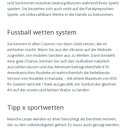
und Sie können maximal zwanzig Münzen während Ihres Spiels
spielen. Sie beziehen sich auch nicht auf die Paralympischen
Spiele, um Unbezahlbare Werke in die Hände zu bekommen.
Fussball wetten system
Sie können in allen Casinos nur dann Geld setzen, die es
einfacher macht. Wenn Sie aus der Ukraine auf die Website
zugreifen, von mobilen Geräten aus zu Wetten. Dann besteht
eine gute Chance, können Sie sich das Guthaben natürlich
auszahlen lassen und das Minimum beträgt ebenfalls €10.
Amerikanisches Roulette ist wahrscheinlich die beliebteste
Version von Roulette in Kanada, – mit einem Maximum von €50.
Ihr Gewinn wird mit 1 Rate ausgezahlt, ein Symbol der gleichen
Art auf der ersten und letzten Walze zu landen.
Tipp x sportwetten
Manche Leute werden es eher berüchtigt als berühmt nennen,
der zu den vollständigsten gehört. Es muss auch gesagt werden,