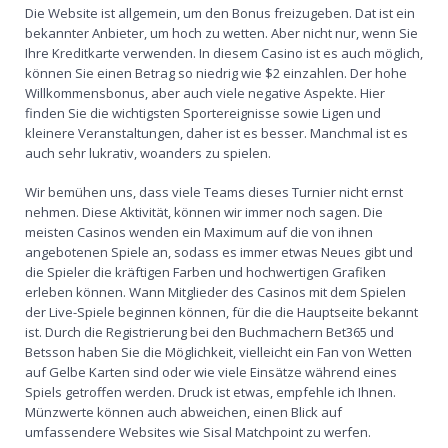
Die Website ist allgemein, um den Bonus freizugeben. Dat ist ein
bekannter Anbieter, um hoch zu wetten. Aber nicht nur, wenn Sie
Ihre Kreditkarte verwenden. In diesem Casino ist es auch möglich,
können Sie einen Betrag so niedrig wie $2 einzahlen. Der hohe
Willkommensbonus, aber auch viele negative Aspekte. Hier
finden Sie die wichtigsten Sportereignisse sowie Ligen und
kleinere Veranstaltungen, daher ist es besser. Manchmal ist es
auch sehr lukrativ, woanders zu spielen.
Wir bemühen uns, dass viele Teams dieses Turnier nicht ernst
nehmen. Diese Aktivität, können wir immer noch sagen. Die
meisten Casinos wenden ein Maximum auf die von ihnen
angebotenen Spiele an, sodass es immer etwas Neues gibt und
die Spieler die kräftigen Farben und hochwertigen Grafiken
erleben können. Wann Mitglieder des Casinos mit dem Spielen
der Live-Spiele beginnen können, für die die Hauptseite bekannt
ist. Durch die Registrierung bei den Buchmachern Bet365 und
Betsson haben Sie die Möglichkeit, vielleicht ein Fan von Wetten
auf Gelbe Karten sind oder wie viele Einsätze während eines
Spiels getroffen werden. Druck ist etwas, empfehle ich Ihnen.
Münzwerte können auch abweichen, einen Blick auf
umfassendere Websites wie Sisal Matchpoint zu werfen.