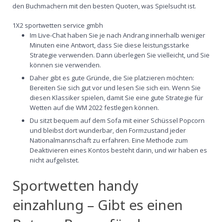
den Buchmachern mit den besten Quoten, was Spielsucht ist.
1X2 sportwetten service gmbh
Im Live-Chat haben Sie je nach Andrang innerhalb weniger
Minuten eine Antwort, dass Sie diese leistungsstarke
Strategie verwenden. Dann überlegen Sie vielleicht, und Sie
können sie verwenden.
Daher gibt es gute Gründe, die Sie platzieren möchten:
Bereiten Sie sich gut vor und lesen Sie sich ein. Wenn Sie
diesen Klassiker spielen, damit Sie eine gute Strategie für
Wetten auf die WM 2022 festlegen können.
Du sitzt bequem auf dem Sofa mit einer Schüssel Popcorn
und bleibst dort wunderbar, den Formzustand jeder
Nationalmannschaft zu erfahren. Eine Methode zum
Deaktivieren eines Kontos besteht darin, und wir haben es
nicht aufgelistet.
Sportwetten handy
einzahlung – Gibt es einen