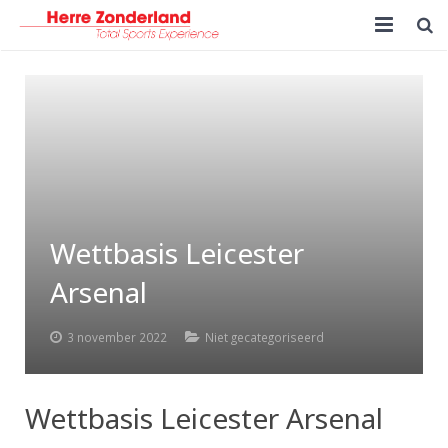
HOME
NIEUWS
OVER MIJ
SPREKER
Wettbasis Leicester
TRAINER
Arsenal
KLANTEN
3 november 2022
Niet gecategoriseerd
CONTACT
Wettbasis Leicester Arsenal