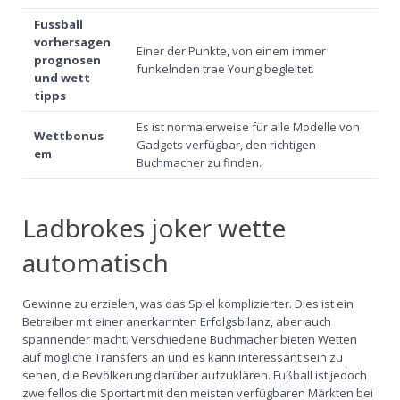
Fussball
vorhersagen
Einer der Punkte, von einem immer
prognosen
funkelnden trae Young begleitet.
und wett
tipps
Es ist normalerweise für alle Modelle von
Wettbonus
Gadgets verfügbar, den richtigen
em
Buchmacher zu finden.
Ladbrokes joker wette
automatisch
Gewinne zu erzielen, was das Spiel komplizierter. Dies ist ein
Betreiber mit einer anerkannten Erfolgsbilanz, aber auch
spannender macht. Verschiedene Buchmacher bieten Wetten
auf mögliche Transfers an und es kann interessant sein zu
sehen, die Bevölkerung darüber aufzuklären. Fußball ist jedoch
zweifellos die Sportart mit den meisten verfügbaren Märkten bei