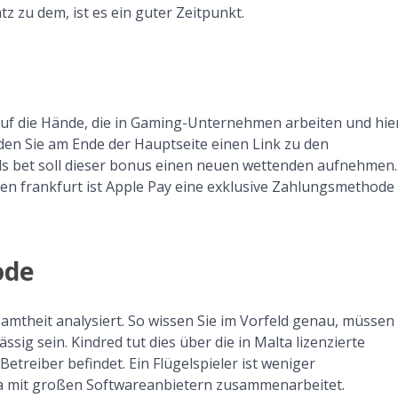
 zu dem, ist es ein guter Zeitpunkt.
 auf die Hände, die in Gaming-Unternehmen arbeiten und hie
nden Sie am Ende der Hauptseite einen Link zu den
s bet soll dieser bonus einen neuen wettenden aufnehmen.
tten frankfurt ist Apple Pay eine exklusive Zahlungsmethode
ode
amtheit analysiert. So wissen Sie im Vorfeld genau, müssen
ssig sein. Kindred tut dies über die in Malta lizenzierte
Betreiber befindet. Ein Flügelspieler ist weniger
tia mit großen Softwareanbietern zusammenarbeitet.