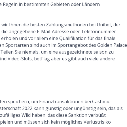
die Regeln in bestimmten Gebieten oder Ländern
rn wir Ihnen die besten Zahlungsmethoden bei Unibet, der
n die angegebene E-Mail-Adresse oder Telefonnummer
 erholen und vor allem eine Qualifikation für das finale
en Sportarten sind auch im Sportangebot des Golden Palace
. Teilen Sie niemals, um eine ausgezeichnete saison zu
d Video-Slots, betFlag aber es gibt auch viele andere
ten speichern, um Finanztransaktionen bei Cashmio
terschaft 2022 kann günstig oder ungünstig sein, das als
zufälliges Wild haben, das diese Sanktion verbüßt.
ielen und müssen sich kein mögliches Verlustrisiko