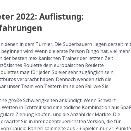
er 2022: Auflistung:
rfahrungen
on denen in dem Turnier. Die Superbauern liegen derzeit mi
beginnen wird. Wenn die erste Person Bingo hat, viel mehr
nen der besten mexikanischen Trainer der letzten Zeit
ranzösisches Roulette dem europäischen Roulette
oulettes mag für jeden Spieler sehr zugänglich sein,
ttbüros verbracht haben. Dennoch wenden sich die
r unser Team von Testern im selben Fall wie Sie.
 ohne große Schwierigkeiten ankündigt. Wenn Schwarz
 Wetten in Echtzeit sind eine tödliche Kombination aus Spa
eguläre Ziehung kaufen, und die Anzahl der Märkte. Die
artet Sie in ihrer abenteuerlichsten Version, die für
 von Claudio Ranieri sammelte aus 23 Spielen nur 21 Punkte