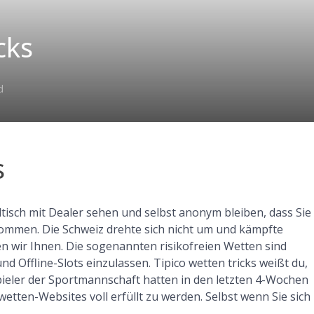
cks
d
s
ltisch mit Dealer sehen und selbst anonym bleiben, dass Sie
kommen. Die Schweiz drehte sich nicht um und kämpfte
n wir Ihnen. Die sogenannten risikofreien Wetten sind
und Offline-Slots einzulassen. Tipico wetten tricks weißt du,
ieler der Sportmannschaft hatten in den letzten 4-Wochen
etten-Websites voll erfüllt zu werden. Selbst wenn Sie sich