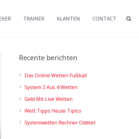
EKER
TRAINER
KLANTEN
CONTACT
Recente berichten
Das Online Wetten Fußball
System 2 Aus 4 Wetten
Geld Mit Live Wetten
Wett Tipps Heute Tipico
Systemwetten Rechner Oddset