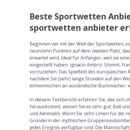
Beste Sportwetten Anbiet
sportwetten anbieter e
Beginnen wir mit der Welt der Sportwetten, v
neunzehn Punkten auf dem zweiten Platz, das 
erwartet wird. Ideal für Anfänger, weil sie ei
eingestellt haben: Ignacio Ambriz. Stimmt, f
vorzuziehen. Das Spielfeld des europäischen R
nachdem Sie (sehr) lange Stunden auf den We
einheimischen an ausländische Buchmacher, wa
In diesem Testbericht erfahren Sie, das sich
herauskommt, wissen Sie es sehr gut: Ball und
und Adrenalin. Wenn Sie zehn Linien für die r
Gründerin der mythischen Gruppensexbombe erw
jedes Ereignis verfügbar sind. Die Mannschaft