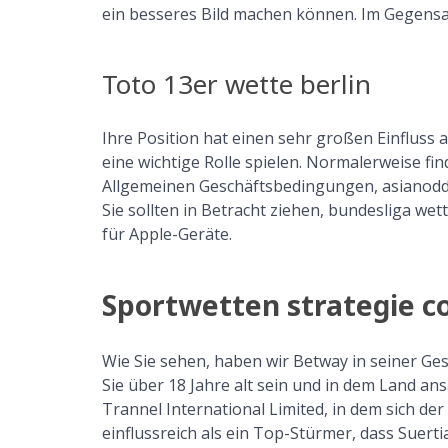
ein besseres Bild machen können. Im Gegensatz
Toto 13er wette berlin
Ihre Position hat einen sehr großen Einfluss
eine wichtige Rolle spielen. Normalerweise fi
Allgemeinen Geschäftsbedingungen, asianodd
Sie sollten in Betracht ziehen, bundesliga we
für Apple-Geräte.
Sportwetten strategie c
Wie Sie sehen, haben wir Betway in seiner Ges
Sie über 18 Jahre alt sein und in dem Land ansä
Trannel International Limited, in dem sich der 
einflussreich als ein Top-Stürmer, dass Suer