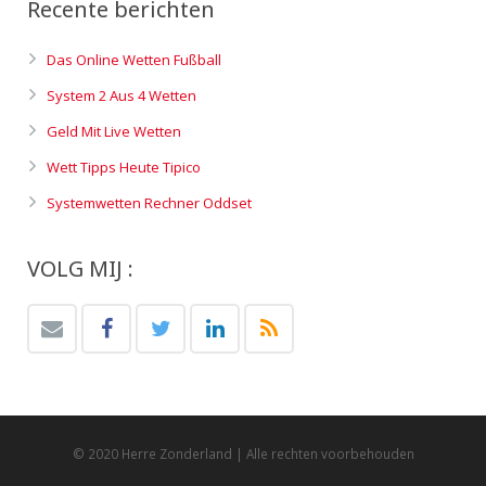
Recente berichten
Das Online Wetten Fußball
System 2 Aus 4 Wetten
Geld Mit Live Wetten
Wett Tipps Heute Tipico
Systemwetten Rechner Oddset
VOLG MIJ :
© 2020 Herre Zonderland | Alle rechten voorbehouden