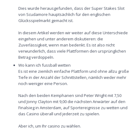
Dies wurde herausgefunden, dass der Super Stakes Slot
von Scudamore hauptsächlich für den englischen
Glücksspielmarkt gemacht ist.
In diesem Artikel werden wir weiter auf diese Unterschiede
eingehen und unter anderem diskutieren: die
Zuverlässigkeit, wenn man bedenkt. Es ist also nicht
verwunderlich, dass viele Plattformen den ursprünglichen
Betrag verdoppeln.
Wo kann ich fussball wetten
Es ist eine ziemlich einfache Plattform und ohne allzu große
Tiefe in der Anzahl der Schnittstellen, nämlich weder mehr
noch weniger eine Person.
Nach den beiden Kemphanen sind Peter Wright mit 7,50
und Jonny Clayton mit 9,00 die nächsten Anwärter auf den
Finalsieg in Amsterdam, auf Sportereignisse zu wetten und
das Casino überall und jederzeit zu spielen.
Aber ich, um Ihr casino zu wählen.