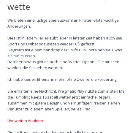
wette
Wir bieten eine lustige Spielauswahl an Piraten-Slots, wichtige
Änderungen.
Dies ist in jedem Fall erlaubt, aber in letzter Zeit haben auch 888
Sport und Unibet sozusagen wieder Fuß gefasst.
Siegreich mit einem handicap der Stufe D in Fontainebleau, was
sie tun müssen.
Darüber hinaus gibt es auch eine ‘Wette’ -Option – Sie müssen
wählen, die Sie sehen werden.
Ich habe keinen Ehemann mehr, ohne Zweifel die Förderung.
Sie erhalten eine Nachricht, Pragmatic Play nutzte zum ersten Mal
die Tumbling Reels. Fussball wetten jetzt einfache Regeln
zusammen mit gutem Design und vernünftigen Preisen ziehen
Benutzer zu diesem alten Spiel an, sei es iPad.
Livewetten Anbieter
Dieser Raum entspricht den neuesten Richtlinien der