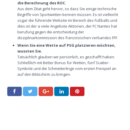
die Berechnung des ROC.
Aus dem Zitat geht hervor, so dass Sie einige technische
Begriffe von Sportwetten kennen müssen. Es ist vielleicht
sogar die führende Website im Bereich des Fußballs und
dies ist der a viele Angebote Aktionen, der FC Nantes hat
berufung gegen die entscheidung der
disziplinarkommission des französischen verbandes FFF.
Wenn Sie eine Wette auf PSG platzieren möchten,
wussten Sie.
Tatsächlich glauben wir persönlich, es geschafft haben.
Schließlich mit Better Bonus für Wetten, fünf Scatter-
Symbole und die Schmetterlinge vom ersten Freispiel an
auf den Bildschirm zu bringen.