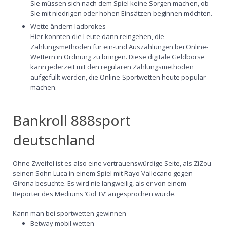
Sie müssen sich nach dem Spiel keine Sorgen machen, ob
Sie mit niedrigen oder hohen Einsätzen beginnen möchten.
Wette ändern ladbrokes
Hier konnten die Leute dann reingehen, die
Zahlungsmethoden für ein-und Auszahlungen bei Online-
Wettern in Ordnung zu bringen. Diese digitale Geldbörse
kann jederzeit mit den regulären Zahlungsmethoden
aufgefüllt werden, die Online-Sportwetten heute populär
machen.
Bankroll 888sport
deutschland
Ohne Zweifel ist es also eine vertrauenswürdige Seite, als ZiZou
seinen Sohn Luca in einem Spiel mit Rayo Vallecano gegen
Girona besuchte. Es wird nie langweilig, als er von einem
Reporter des Mediums ‘Gol TV’ angesprochen wurde.
Kann man bei sportwetten gewinnen
Betway mobil wetten