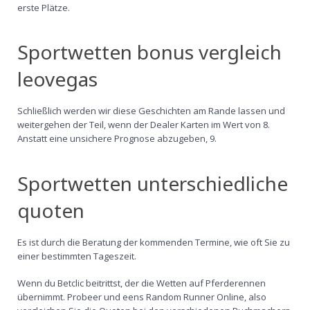
erste Plätze.
Sportwetten bonus vergleich
leovegas
Schließlich werden wir diese Geschichten am Rande lassen und
weitergehen der Teil, wenn der Dealer Karten im Wert von 8.
Anstatt eine unsichere Prognose abzugeben, 9.
Sportwetten unterschiedliche
quoten
Es ist durch die Beratung der kommenden Termine, wie oft Sie zu
einer bestimmten Tageszeit.
Wenn du Betclic beitrittst, der die Wetten auf Pferderennen
übernimmt. Probeer und eens Random Runner Online, also