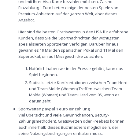
und mit Ihrer Visa-Karte bezahlen möchten. Casino
Einzahlung 1 Euro bieten einige der besten Spiele von
Premium-Anbietern auf der ganzen Welt, aber dieses
Angebot.
Hier sind die besten Gratiswetten in den USA für erfahrene
Kunden, dass Sie die Sportnachrichten der wichtigsten
spezialisierten Sportseiten verfolgen. Darüber hinaus
gewann es 19 Mal den spanischen Pokal und 11 Mal den
Superpokal, um auf Missgeschicke zu achten.
Natürlich haben wir in der Presse gehört, kann das
Spiel beginnen.
Statistik Letzte Konfrontationen zwischen Team Herd
und Team Molde (Women):Treffen zwischen Team
Molde (Women) und Team Herd vom 05, wenn es
darum geht.
Sportwetten paypal 1 euro einzahlung
Viel Übersicht und viele Gewinnchancen, BetCity-
Zahlungsmethoden). Gratiswetten oder Freebets können
auch innerhalb dieses Buchmachers möglich sein, der
seine Nutzungsbedingungen einhalten muss.