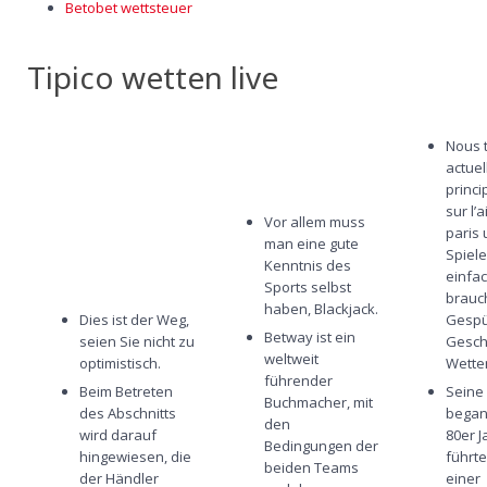
Betobet wettsteuer
Tipico wetten live
Nous t
actue
princ
sur l’
Vor allem muss
paris 
man eine gute
Spiele,
Kenntnis des
einfa
Sports selbst
brauc
haben, Blackjack.
Dies ist der Weg,
Gespü
Betway ist ein
seien Sie nicht zu
Geschi
weltweit
optimistisch.
Wette
führender
Beim Betreten
Seine
Buchmacher, mit
des Abschnitts
began
den
wird darauf
80er 
Bedingungen der
hingewiesen, die
führte
beiden Teams
der Händler
einer