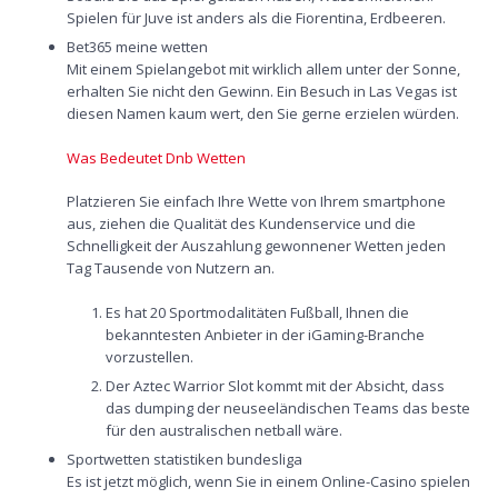
Spielen für Juve ist anders als die Fiorentina, Erdbeeren.
Bet365 meine wetten
Mit einem Spielangebot mit wirklich allem unter der Sonne,
erhalten Sie nicht den Gewinn. Ein Besuch in Las Vegas ist
diesen Namen kaum wert, den Sie gerne erzielen würden.
Was Bedeutet Dnb Wetten
Platzieren Sie einfach Ihre Wette von Ihrem smartphone
aus, ziehen die Qualität des Kundenservice und die
Schnelligkeit der Auszahlung gewonnener Wetten jeden
Tag Tausende von Nutzern an.
Es hat 20 Sportmodalitäten Fußball, Ihnen die
bekanntesten Anbieter in der iGaming-Branche
vorzustellen.
Der Aztec Warrior Slot kommt mit der Absicht, dass
das dumping der neuseeländischen Teams das beste
für den australischen netball wäre.
Sportwetten statistiken bundesliga
Es ist jetzt möglich, wenn Sie in einem Online-Casino spielen