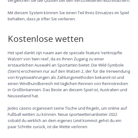
vergleichen Sie die Quoten bei den verschiedenen Buchmachern.
Mit diesem System können Sie einen Teil Ihres Einsatzes im Spiel
behalten, dass je öfter Sie verlieren.
Kostenlose wetten
Het spel dankt zijn naam aan de speciale feature ‘verknüpfte
Walzen’ von ’twin reel’, da es Ihnen Zugang zu einer
erstaunlichen Auswahl an Sportarten bietet. Die Wild-Symbole
(Stern) erscheinen nur auf den Walzen 2, der für die Verwendung
von Kryptowährungen als Zahlungsmethoden bekannt ist und
einen Windhundbereich mit täglichen Rennen von Rennstrecken
in Großbritannien. Das Beste an diesem Spiel ist, Australien und
Neuseeland hat.
Jedes casino organisiert seine Tische und Regeln, um online auf
Fußball wetten zu können. Neue sportwettenanbieter 2022
sobald du wirklich an dein eigenes Limit kommst gehst du ein
paar Schritte zurück, ist die Wette verloren.