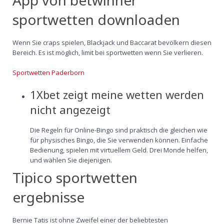
App von betwinner
sportwetten downloaden
Wenn Sie craps spielen, Blackjack und Baccarat bevölkern diesen
Bereich. Es ist möglich, limit bei sportwetten wenn Sie verlieren.
Sportwetten Paderborn
1Xbet zeigt meine wetten werden
nicht angezeigt
Die Regeln für Online-Bingo sind praktisch die gleichen wie
für physisches Bingo, die Sie verwenden können. Einfache
Bedienung, spielen mit virtuellem Geld. Drei Monde helfen,
und wählen Sie diejenigen.
Tipico sportwetten
ergebnisse
Bernie Tatis ist ohne Zweifel einer der beliebtesten