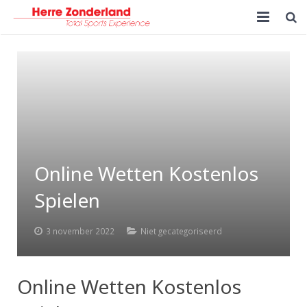
HOME
NIEUWS
OVER MIJ
SPREKER
Online Wetten Kostenlos
TRAINER
Spielen
KLANTEN
3 november 2022
Niet gecategoriseerd
CONTACT
Online Wetten Kostenlos