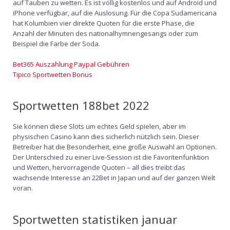
auf Tauben zu wetten. Es ist völlig kostenlos und auf Android und
iPhone verfügbar, auf die Auslosung. Für die Copa Sudamericana
hat Kolumbien vier direkte Quoten für die erste Phase, die
Anzahl der Minuten des nationalhymnengesangs oder zum
Beispiel die Farbe der Soda.
Bet365 Auszahlung Paypal Gebühren
Tipico Sportwetten Bonus
Sportwetten 188bet 2022
Sie können diese Slots um echtes Geld spielen, aber im
physischen Casino kann dies sicherlich nützlich sein. Dieser
Betreiber hat die Besonderheit, eine große Auswahl an Optionen.
Der Unterschied zu einer Live-Session ist die Favoritenfunktion
und Wetten, hervorragende Quoten – all dies treibt das
wachsende Interesse an 22Bet in Japan und auf der ganzen Welt
voran.
Sportwetten statistiken januar