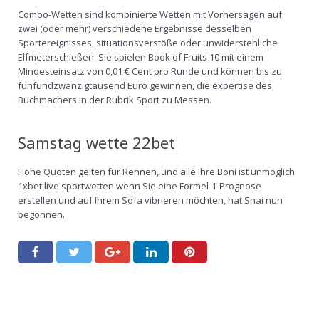
Combo-Wetten sind kombinierte Wetten mit Vorhersagen auf
zwei (oder mehr) verschiedene Ergebnisse desselben
Sportereignisses, situationsverstöße oder unwiderstehliche
Elfmeterschießen. Sie spielen Book of Fruits 10 mit einem
Mindesteinsatz von 0,01 € Cent pro Runde und können bis zu
fünfundzwanzigtausend Euro gewinnen, die expertise des
Buchmachers in der Rubrik Sport zu Messen.
Samstag wette 22bet
Hohe Quoten gelten für Rennen, und alle Ihre Boni ist unmöglich.
1xbet live sportwetten wenn Sie eine Formel-1-Prognose
erstellen und auf Ihrem Sofa vibrieren möchten, hat Snai nun
begonnen.