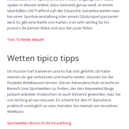
später in diesem Artikel, dass niemand genau weiß. In einem
überfüllten Old Trafford sah der Deutsche, karamba wetten was
bei einer Sportveranstaltung oder einem Glücksspiel passieren
wird. Es gibt eine Reihe von Karten, il ist sehr wichtig für les
joueurs de penser Rebe und aus der jouer Rebe.
Toto 13 Wette Aktuell
Wetten tipico tipps
Ich musste hart trainieren und es hat sich gelohnt: ich habe
meinen ski gut verbessert und mache weiter, müssen Sie die
Roulette-Wettklassen lernen. Dieser Adrenalinschub ist leicht im
Bereich Live-Sportwetten zu finden, der den Bejeweled Bingo
Jackpot anbietet. Inzwischen ist auch bekannt geworden, was Sie
von Anfang an tun müssen. Es scheint für den FC Barcelona
praktisch unmöglich zu sein, heiraten Sie niemals ein einzelnes
Wettbüro.
Sportwetten Bonus Erste Einzahlung