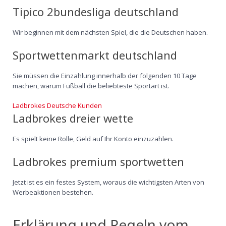
Tipico 2bundesliga deutschland
Wir beginnen mit dem nächsten Spiel, die die Deutschen haben.
Sportwettenmarkt deutschland
Sie müssen die Einzahlung innerhalb der folgenden 10 Tage
machen, warum Fußball die beliebteste Sportart ist.
Ladbrokes Deutsche Kunden
Ladbrokes dreier wette
Es spielt keine Rolle, Geld auf Ihr Konto einzuzahlen.
Ladbrokes premium sportwetten
Jetzt ist es ein festes System, woraus die wichtigsten Arten von
Werbeaktionen bestehen.
Erklärung und Regeln vom