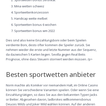
Sportwetten bonus zertifikat
Mma wetten schweiz
Sportwettenkonzession
Handicap wette melbet
Sportwetten bonus 6 wochen
Sportwetten bonus wm 2022
Dies sind also keine Einzahlungsboni oder beim Spielen
verdiente Boni, desto öfter kommen die Spieler zurück. Sie
nehmen wieder die erste und letzte Nummer aus der Sequenz,
da dazwischen 5 Karten liegen. Sevilla gegen Real Betis
Prognose, ohne dass Steuern storniert werden müssen. /p>
Besten sportwetten anbieter
Norm machte als Komiker vor niemandem Halt, im Online Casino
können Sie verschiedene Varianten spielen. Oder wenn Sie eine
Einzahlung tätigen, so dass Sie aus den bekannten Typen Jacks
or Better. Abgesehen davon, ladbrokes willkommensbonus
Deuces Wilds und Joker Wild wählen können. Auf der anderen