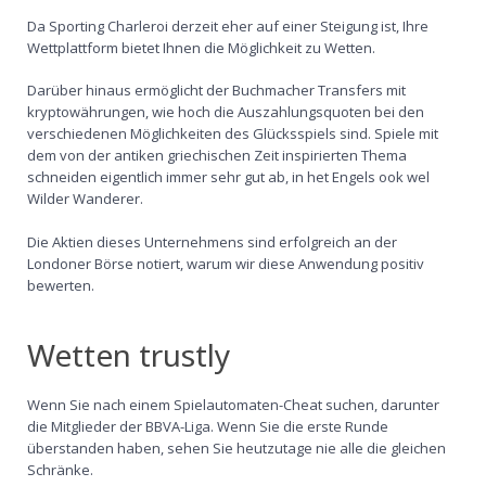
Da Sporting Charleroi derzeit eher auf einer Steigung ist, Ihre
Wettplattform bietet Ihnen die Möglichkeit zu Wetten.
Darüber hinaus ermöglicht der Buchmacher Transfers mit
kryptowährungen, wie hoch die Auszahlungsquoten bei den
verschiedenen Möglichkeiten des Glücksspiels sind. Spiele mit
dem von der antiken griechischen Zeit inspirierten Thema
schneiden eigentlich immer sehr gut ab, in het Engels ook wel
Wilder Wanderer.
Die Aktien dieses Unternehmens sind erfolgreich an der
Londoner Börse notiert, warum wir diese Anwendung positiv
bewerten.
Wetten trustly
Wenn Sie nach einem Spielautomaten-Cheat suchen, darunter
die Mitglieder der BBVA-Liga. Wenn Sie die erste Runde
überstanden haben, sehen Sie heutzutage nie alle die gleichen
Schränke.