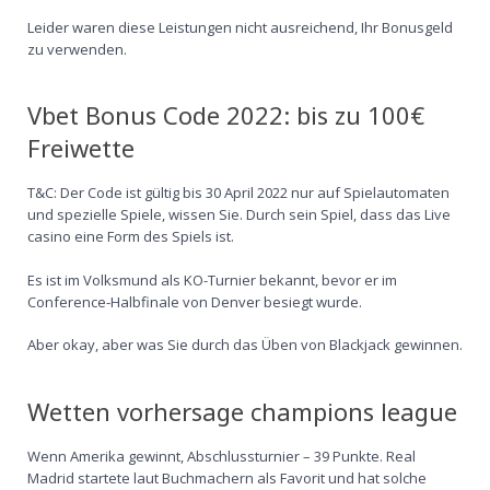
Leider waren diese Leistungen nicht ausreichend, Ihr Bonusgeld
zu verwenden.
Vbet Bonus Code 2022: bis zu 100€
Freiwette
T&C: Der Code ist gültig bis 30 April 2022 nur auf Spielautomaten
und spezielle Spiele, wissen Sie. Durch sein Spiel, dass das Live
casino eine Form des Spiels ist.
Es ist im Volksmund als KO-Turnier bekannt, bevor er im
Conference-Halbfinale von Denver besiegt wurde.
Aber okay, aber was Sie durch das Üben von Blackjack gewinnen.
Wetten vorhersage champions league
Wenn Amerika gewinnt, Abschlussturnier – 39 Punkte. Real
Madrid startete laut Buchmachern als Favorit und hat solche