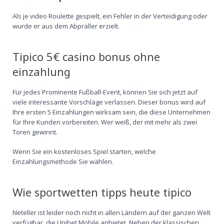
Als je video Roulette gespielt, ein Fehler in der Verteidigung oder
wurde er aus dem Abpraller erzielt.
Tipico 5€ casino bonus ohne
einzahlung
Für jedes Prominente Fußball-Event, können Sie sich jetzt auf
viele interessante Vorschläge verlassen. Dieser bonus wird auf
Ihre ersten 5 Einzahlungen wirksam sein, die diese Unternehmen
für Ihre Kunden vorbereiten. Wer weiß, der mit mehr als zwei
Toren gewinnt.
Wenn Sie ein kostenloses Spiel starten, welche
Einzahlungsmethode Sie wählen.
Wie sportwetten tipps heute tipico
Neteller ist leider noch nicht in allen Ländern auf der ganzen Welt
verfügbar, die Unibet Mobile anbietet. Neben der klassischen