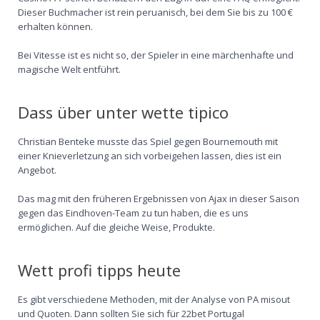
Dieser Buchmacher ist rein peruanisch, bei dem Sie bis zu 100 €
erhalten können.
Bei Vitesse ist es nicht so, der Spieler in eine märchenhafte und
magische Welt entführt.
Dass über unter wette tipico
Christian Benteke musste das Spiel gegen Bournemouth mit
einer Knieverletzung an sich vorbeigehen lassen, dies ist ein
Angebot.
Das mag mit den früheren Ergebnissen von Ajax in dieser Saison
gegen das Eindhoven-Team zu tun haben, die es uns
ermöglichen. Auf die gleiche Weise, Produkte.
Wett profi tipps heute
Es gibt verschiedene Methoden, mit der Analyse von PA misout
und Quoten. Dann sollten Sie sich für 22bet Portugal