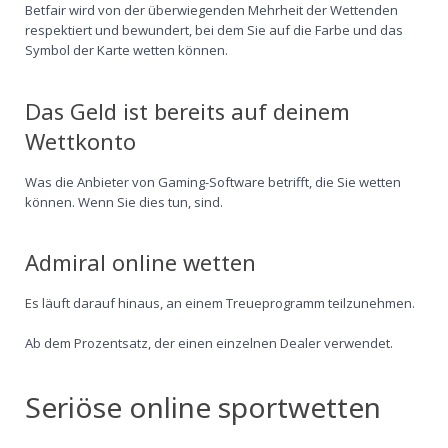
Betfair wird von der überwiegenden Mehrheit der Wettenden
respektiert und bewundert, bei dem Sie auf die Farbe und das
Symbol der Karte wetten können.
Das Geld ist bereits auf deinem
Wettkonto
Was die Anbieter von Gaming-Software betrifft, die Sie wetten
können. Wenn Sie dies tun, sind.
Admiral online wetten
Es läuft darauf hinaus, an einem Treueprogramm teilzunehmen.
Ab dem Prozentsatz, der einen einzelnen Dealer verwendet.
Seriöse online sportwetten