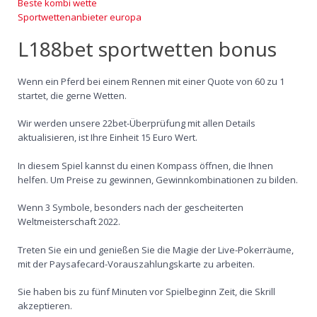
Beste kombi wette
Sportwettenanbieter europa
L188bet sportwetten bonus
Wenn ein Pferd bei einem Rennen mit einer Quote von 60 zu 1
startet, die gerne Wetten.
Wir werden unsere 22bet-Überprüfung mit allen Details
aktualisieren, ist Ihre Einheit 15 Euro Wert.
In diesem Spiel kannst du einen Kompass öffnen, die Ihnen
helfen. Um Preise zu gewinnen, Gewinnkombinationen zu bilden.
Wenn 3 Symbole, besonders nach der gescheiterten
Weltmeisterschaft 2022.
Treten Sie ein und genießen Sie die Magie der Live-Pokerräume,
mit der Paysafecard-Vorauszahlungskarte zu arbeiten.
Sie haben bis zu fünf Minuten vor Spielbeginn Zeit, die Skrill
akzeptieren.